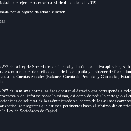
ciedad en el ejercicio cerrado a 31 de diciembre de 2019
eñada por el órgano de administración
das
 272 de la Ley de Sociedades de Capital y demás normativa aplicable, se hac
ho a examinar en el domicilio social de la compañía y a obtener de forma in
ativos a las Cuentas Anuales (Balance, Cuenta de Pérdidas y Ganancias, Est
dad.
o 287 de la misma norma, se hace constar el derecho que corresponde a todos
a propuesta y del informe sobre la misma, así como de pedir la entrega o el 
ccionistas de solicitar de los administradores, acerca de los asuntos compre
r escrito las preguntas que estimen pertinentes hasta el séptimo día anterior
e la Ley de Sociedades de Capital.